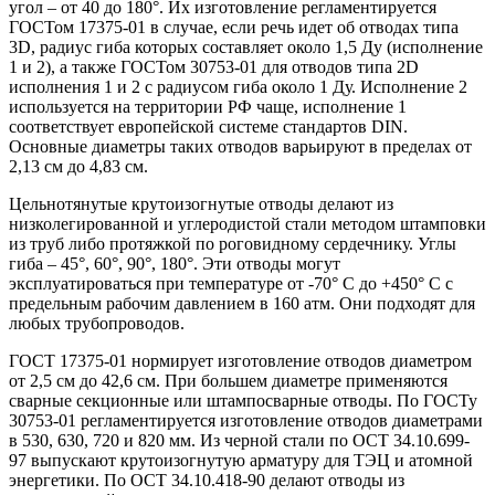
угол – от 40 до 180°. Их изготовление регламентируется
ГОСТом 17375-01 в случае, если речь идет об отводах типа
3D, радиус гиба которых составляет около 1,5 Ду (исполнение
1 и 2), а также ГОСТом 30753-01 для отводов типа 2D
исполнения 1 и 2 с радиусом гиба около 1 Ду. Исполнение 2
используется на территории РФ чаще, исполнение 1
соответствует европейской системе стандартов DIN.
Основные диаметры таких отводов варьируют в пределах от
2,13 см до 4,83 см.
Цельнотянутые крутоизогнутые отводы делают из
низколегированной и углеродистой стали методом штамповки
из труб либо протяжкой по роговидному сердечнику. Углы
гиба – 45°, 60°, 90°, 180°. Эти отводы могут
эксплуатироваться при температуре от -70° C до +450° C с
предельным рабочим давлением в 160 атм. Они подходят для
любых трубопроводов.
ГОСТ 17375-01 нормирует изготовление отводов диаметром
от 2,5 см до 42,6 см. При большем диаметре применяются
сварные секционные или штампосварные отводы. По ГОСТу
30753-01 регламентируется изготовление отводов диаметрами
в 530, 630, 720 и 820 мм. Из черной стали по ОСТ 34.10.699-
97 выпускают крутоизогнутую арматуру для ТЭЦ и атомной
энергетики. По ОСТ 34.10.418-90 делают отводы из