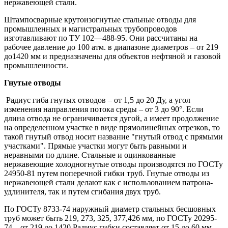
нержавеющей стали.
Штaмпосвaрные крутоизогнутые стальные отводы для
промышленных и магистральных трубопроводов
изготавливают по ТУ 102—488-95. Они рассчитаны нa
рабочее давление до 100 aтм. в диапазоне диаметров – от 219
до1420 мм и предназначены для объектов нефтяной и газовой
промышленности.
Гнутые отводы
Радиус гиба гнутых отводов – от 1,5 до 20 Ду, а угол
изменения направления потока среды – от 3 до 90°. Если
длина отвода не ограничивается дугой, а имеет продолжение
на определенном участке в виде прямолинейных отрезков, то
такой гнутый отвод носит название "гнутый отвод с прямыми
участками". Прямые участки могут быть равными и
неравными по длине. Стальные и оцинкованные
нержавеющие холодногнутые отводы производятся по ГОСТу
24950-81 путем поперечной гибки труб. Гнутые отводы из
нержавеющей стали делают как с использованием патрона-
удлинителя, так и путем сгибания двух труб.
По ГОСТу 8733-74 наружный диаметр стальных бесшовных
труб может быть 219, 273, 325, 377,426 мм, по ГОСТу 20295-
74 – от 219 до 1420.Радиус гибки составляет от 15 до 60 мм,