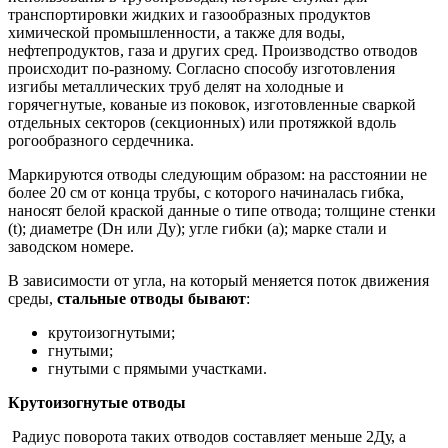
транспортировки жидких и газообразных продуктов
химической промышленности, а также для воды,
нефтепродуктов, газа и других сред. Производство отводов
происходит по-разному. Согласно способу изготовления
изгибы металлических труб делят на холодные и
горячегнутые, кованые из поковок, изготовленные сваркой
отдельных секторов (секционных) или протяжкой вдоль
рогообразного сердечника.
Маркируются отводы следующим образом: на расстоянии не
более 20 см от конца трубы, с которого начиналась гибка,
наносят белой краской данные о типе отвода; толщине стенки
(t); диаметре (Dн или Ду); угле гибки (a); марке стали и
заводском номере.
В зависимости от угла, на который меняется поток движения
среды,
стальные отводы бывают
:
крутоизогнутыми;
гнутыми;
гнутыми с прямыми участками.
Крутоизогнутые отводы
Радиус поворота таких отводов составляет меньше 2Ду, а