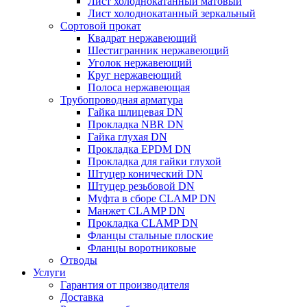
Лист холоднокатанный матовый
Лист холоднокатанный зеркальный
Сортовой прокат
Квадрат нержавеющий
Шестигранник нержавеющий
Уголок нержавеющий
Круг нержавеющий
Полоса нержавеющая
Трубопроводная арматура
Гайка шлицевая DN
Прокладка NBR DN
Гайка глухая DN
Прокладка EPDM DN
Прокладка для гайки глухой
Штуцер конический DN
Штуцер резьбовой DN
Муфта в сборе CLAMP DN
Манжет CLAMP DN
Прокладка CLAMP DN
Фланцы стальные плоские
Фланцы воротниковые
Отводы
Услуги
Гарантия от производителя
Доставка