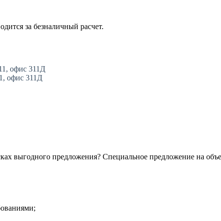
одится за безналичный расчет.
11, офис 311Д
11, офис 311Д
сках выгодного предложения? Специальное предложение на объ
бованиями;