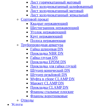
Лист горячекатанный матовый
Лист холоднокатанный шлифованный
Лист холоднокатанный матовый
Лист холоднокатанный зеркальный
Сортовой прокат
Квадрат нержавеющий
Шестигранник нержавеющий
Уголок нержавеющий
Круг нержавеющий
Полоса нержавеющая
Трубопроводная арматура
Гайка шлицевая DN
Прокладка NBR DN
Гайка глухая DN
Прокладка EPDM DN
Прокладка для гайки глухой
Штуцер конический DN
Штуцер резьбовой DN
Муфта в сборе CLAMP DN
Манжет CLAMP DN
Прокладка CLAMP DN
Фланцы стальные плоские
Фланцы воротниковые
Отводы
Услуги