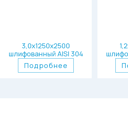
3,0х1250х2500
1,
шлифованный AISI 304
шлифо
Подробнее
П