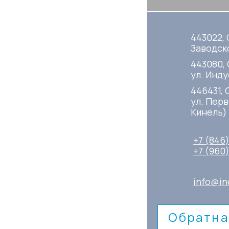
443022, 
Заводско
443080,
ул. Инду
446431, 
ул. Перв
Кинель)
+7 (846
+7 (960
info@in
Обратна