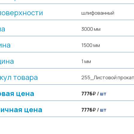
поверхности
шлифованный
на
3000 мм
ина
1500 мм
щина
1 мм
кул товара
255_Листовой прока
вая цена
7776
₽ /
шт
ичная цена
7776
₽ /
шт