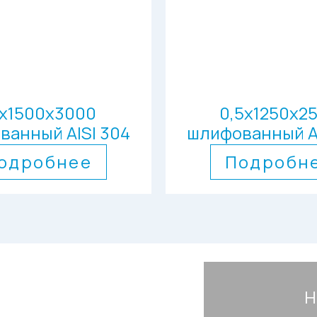
2х1500х3000
0,5х1250х2
ванный AISI 304
шлифованный AI
одробнее
Подробн
Н