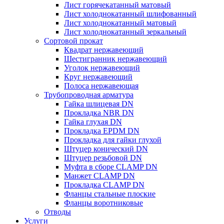
Лист горячекатанный матовый
Лист холоднокатанный шлифованный
Лист холоднокатанный матовый
Лист холоднокатанный зеркальный
Сортовой прокат
Квадрат нержавеющий
Шестигранник нержавеющий
Уголок нержавеющий
Круг нержавеющий
Полоса нержавеющая
Трубопроводная арматура
Гайка шлицевая DN
Прокладка NBR DN
Гайка глухая DN
Прокладка EPDM DN
Прокладка для гайки глухой
Штуцер конический DN
Штуцер резьбовой DN
Муфта в сборе CLAMP DN
Манжет CLAMP DN
Прокладка CLAMP DN
Фланцы стальные плоские
Фланцы воротниковые
Отводы
Услуги