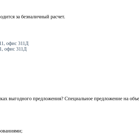
одится за безналичный расчет.
11, офис 311Д
11, офис 311Д
сках выгодного предложения? Специальное предложение на объ
бованиями;