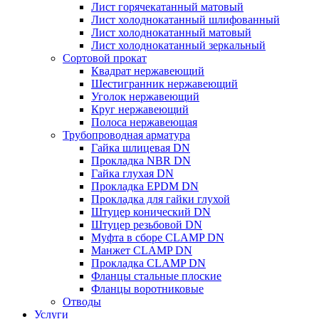
Лист горячекатанный матовый
Лист холоднокатанный шлифованный
Лист холоднокатанный матовый
Лист холоднокатанный зеркальный
Сортовой прокат
Квадрат нержавеющий
Шестигранник нержавеющий
Уголок нержавеющий
Круг нержавеющий
Полоса нержавеющая
Трубопроводная арматура
Гайка шлицевая DN
Прокладка NBR DN
Гайка глухая DN
Прокладка EPDM DN
Прокладка для гайки глухой
Штуцер конический DN
Штуцер резьбовой DN
Муфта в сборе CLAMP DN
Манжет CLAMP DN
Прокладка CLAMP DN
Фланцы стальные плоские
Фланцы воротниковые
Отводы
Услуги