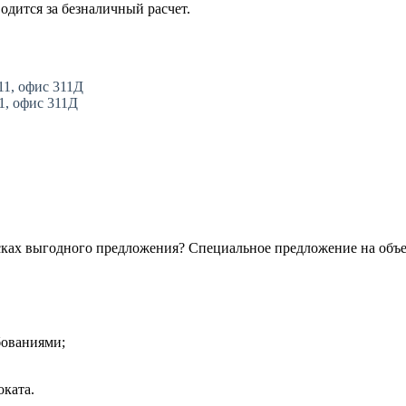
одится за безналичный расчет.
11, офис 311Д
11, офис 311Д
сках выгодного предложения? Специальное предложение на объ
бованиями;
ката.