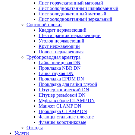
Лист горячекатанный матовый
Лист холоднокатанный шлифованный
Лист холоднокатанный матовый
Лист холоднокатанный зеркальный
Сортовой прокат
Квадрат нержавеющий
Шестигранник нержавеющий
Уголок нержавеющий
Круг нержавеющий
Полоса нержавеющая
Трубопроводная арматура
Гайка шлицевая DN
Прокладка NBR DN
Гайка глухая DN
Прокладка EPDM DN
Прокладка для гайки глухой
Штуцер конический DN
Штуцер резьбовой DN
Муфта в сборе CLAMP DN
Манжет CLAMP DN
Прокладка CLAMP DN
Фланцы стальные плоские
Фланцы воротниковые
Отводы
Услуги