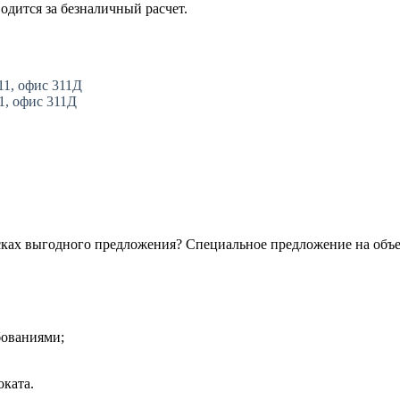
одится за безналичный расчет.
11, офис 311Д
11, офис 311Д
сках выгодного предложения? Специальное предложение на объ
бованиями;
ката.