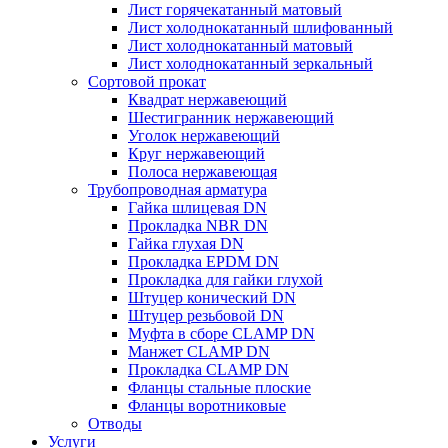
Лист горячекатанный матовый
Лист холоднокатанный шлифованный
Лист холоднокатанный матовый
Лист холоднокатанный зеркальный
Сортовой прокат
Квадрат нержавеющий
Шестигранник нержавеющий
Уголок нержавеющий
Круг нержавеющий
Полоса нержавеющая
Трубопроводная арматура
Гайка шлицевая DN
Прокладка NBR DN
Гайка глухая DN
Прокладка EPDM DN
Прокладка для гайки глухой
Штуцер конический DN
Штуцер резьбовой DN
Муфта в сборе CLAMP DN
Манжет CLAMP DN
Прокладка CLAMP DN
Фланцы стальные плоские
Фланцы воротниковые
Отводы
Услуги