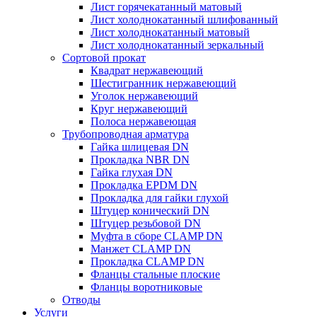
Лист горячекатанный матовый
Лист холоднокатанный шлифованный
Лист холоднокатанный матовый
Лист холоднокатанный зеркальный
Сортовой прокат
Квадрат нержавеющий
Шестигранник нержавеющий
Уголок нержавеющий
Круг нержавеющий
Полоса нержавеющая
Трубопроводная арматура
Гайка шлицевая DN
Прокладка NBR DN
Гайка глухая DN
Прокладка EPDM DN
Прокладка для гайки глухой
Штуцер конический DN
Штуцер резьбовой DN
Муфта в сборе CLAMP DN
Манжет CLAMP DN
Прокладка CLAMP DN
Фланцы стальные плоские
Фланцы воротниковые
Отводы
Услуги