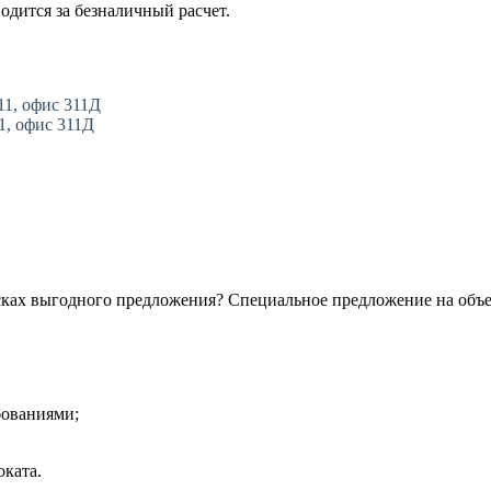
одится за безналичный расчет.
11, офис 311Д
11, офис 311Д
сках выгодного предложения? Специальное предложение на объ
бованиями;
ката.