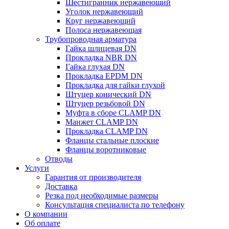
Шестигранник нержавеющий
Уголок нержавеющий
Круг нержавеющий
Полоса нержавеющая
Трубопроводная арматура
Гайка шлицевая DN
Прокладка NBR DN
Гайка глухая DN
Прокладка EPDM DN
Прокладка для гайки глухой
Штуцер конический DN
Штуцер резьбовой DN
Муфта в сборе CLAMP DN
Манжет CLAMP DN
Прокладка CLAMP DN
Фланцы стальные плоские
Фланцы воротниковые
Отводы
Услуги
Гарантия от производителя
Доставка
Резка под необходимые размеры
Консультация специалиста по телефону
О компании
Об оплате